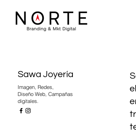
Sawa Joyería
S
Imagen, Redes,
e
Diseño Web, Campañas
e
digitales.
t
t