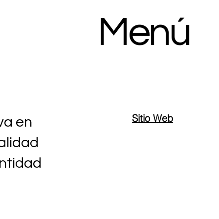
Menú
Sitio Web
va en
alidad
entidad